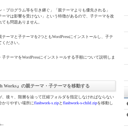
ン・プログラム等を引き継ぐ」「親テーマよりも優先される」
テーマは影響を受けない」という特徴があるので、子テーマを改
れても問題ありません。
ーマと子テーマを2つともWordPressにインストールし、子テ
てください。
ーマ・子テーマをWordPressにインストールする手順について説明しま
sh Works』の親テーマ・子テーマを移動する
が、後々、階層を辿って圧縮フォルダを指定しなければならない
分かりやすい場所に
flashwork-s.zip
と
flashwork-s-child.zip
を移動し
ん。