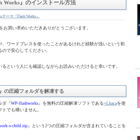
ash Works』のインストール方法
essテーマ『Flash Works』
Works』をお買い求めいただきありがとうございます。
や、ワードプレスを使ったことがあるけれど経験が浅いという初
るので安心してください。
いるという人にも確認しながらお読みいただけると幸いです。
Works』の圧縮フォルダを解凍する
ルダ『
WP-flashworks
』を無料の圧縮解凍ソフトである
+Lhaca
を使
フトでも構いません。
work-s-child.zip
』という2つの圧縮フォルダが含まれていることを