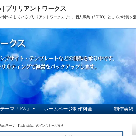
 | ブリリアントワークス
sテーマ制作をしているブリリアントワークスです。個人事業（SOHO）としての特長
Pテーマ『FW』
ホームページ制作料金
制作実績
sh Worksのサポート
sh Worksの利用規約
sh Worksの使い方
Pテーマ『Flash
Works』
dPressテーマ『Flash Works』のインストール方法