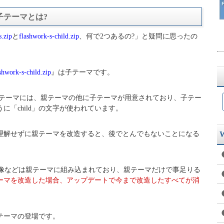
・子テーマとは?
s.zip
と
flashwork-s-child.zip
、何で2つあるの?」と疑問に思ったの
shwork-s-child.zip
』は子テーマです。
essテーマには、親テーマの他に子テーマが用意されており、子テー
に「child」の文字が使われています。
理解せずに親テーマを改造すると、後でとんでもないことになる
jquery、画像などは親テーマに組み込まれており、親テーマだけで事足りる
ーマを改造した場合、アップデートで今まで改造したすべてが消
テーマの登場です。