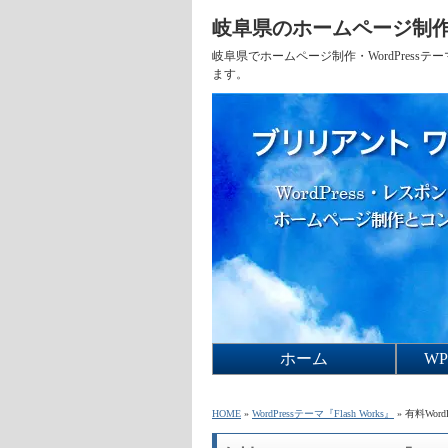
岐阜県のホームページ制作
岐阜県でホームページ制作・WordPres
ます。
ホーム
W
Fla
Fla
Fla
W
HOME
»
WordPressテーマ『Flash Works』
» 有料Wor