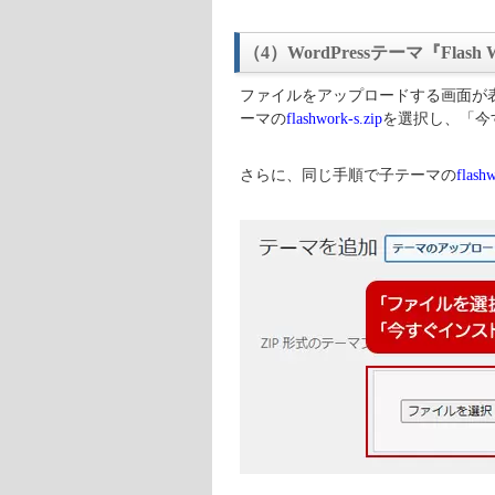
（4）WordPressテーマ『Fla
ファイルをアップロードする画面が
ーマの
flashwork-s.zip
を選択し、「今
さらに、同じ手順で子テーマの
flashw