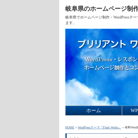
岐阜県のホームページ制作
岐阜県でホームページ制作・WordPres
ます。
ホーム
W
Fla
Fla
Fla
W
HOME
»
WordPressテーマ『Flash Works』
» 有料Wor