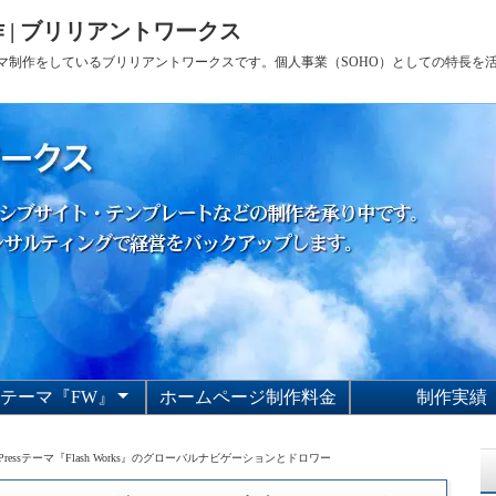
 | ブリリアントワークス
sテーマ制作をしているブリリアントワークスです。個人事業（SOHO）としての特長
Pテーマ『FW』
ホームページ制作料金
制作実績
sh Worksのサポート
sh Worksの利用規約
sh Worksの使い方
Pテーマ『Flash
Works』
dPressテーマ『Flash Works』のグローバルナビゲーションとドロワー