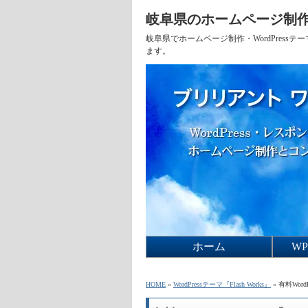
岐阜県のホームページ制作
岐阜県でホームページ制作・WordPres
ます。
ホーム
W
Fla
Fla
Fla
W
HOME
»
WordPressテーマ『Flash Works』
» 有料Wor