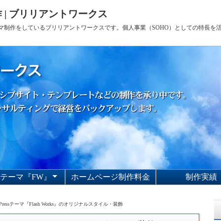
 | ブリリアントワークス
sテーマ制作をしているブリリアントワークスです。個人事業（SOHO）としての特長
Pテーマ『FW』
ホームページ制作料金
制作実績
sh Worksのサポート
sh Worksの利用規約
sh Worksの使い方
Pテーマ『Flash
Works』
dPressテーマ『Flash Works』のオリジナルスタイル・装飾