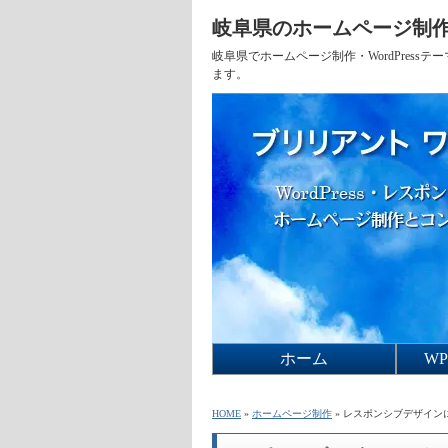
岐阜県のホームページ制作
岐阜県でホームページ制作・WordPres
ます。
ホーム
W
Fla
Fla
Fla
W
HOME
»
ホームページ制作
» レスポンシブデザイン