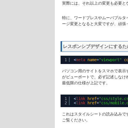
実際には、それ以上の変更も必要と
特に、ワードプレスやムーバブルタ
ージ変更となると大変ですが、頑張
レスポンシブデザインにするた
1
<
meta
name
=
"viewport"
c
パソコン用のサイトをスマホで表示
がビューポートで、必ず記述しなけ
最低限の仕様が上記です。
1
<
link
href
=
"css/style.c
2
<
link
href
=
"css/mobile.
これはスタイルシートの読み込みで
ご覧ください。