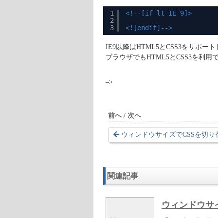
1
<!--[if lt IE 9]>
2
3
<![endif]-->
IE9以降はHTML5とCSS3をサ
ブラウザでもHTML5とCSS3を利
–>
前へ / 次へ
ウィンドウサイズでCSSを切り替
関連記事
ウィンドウサ