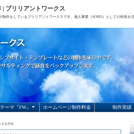
 | ブリリアントワークス
sテーマ制作をしているブリリアントワークスです。個人事業（SOHO）としての特長
Pテーマ『FW』
ホームページ制作料金
制作実績
sh Worksのサポート
sh Worksの利用規約
sh Worksの使い方
Pテーマ『Flash
Works』
にする方法