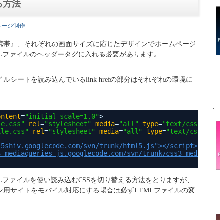
る方法
ページ制作
携帯』、それぞれの画面サイズに応じたデザインでホームページ
MLファイルのヘッダータグに入れる必要があります。
シートを読み込んでいるlink hrefの部分はそれぞれの環境に
ontent
=
"initial-scale=1.0"
>
le.css"
rel
=
"stylesheet"
media
=
"all"
type
=
"text/css"
>
ile.css"
rel
=
"stylesheet"
media
=
"all"
type
=
"text/css"
>
l5shiv.googlecode.com/svn/trunk/html5.js
"></script>
3-mediaqueries-js.googlecode.com/svn/trunk/css3-mediaque
Lファイルを使い読み込むCSSを切り替える方法をとりますが、
ン用サイトをモバイル対応にする場合は必ずHTMLファイルの変