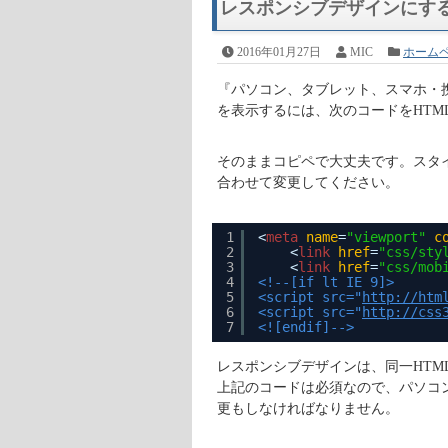
レスポンシブデザインにす
2016年01月27日
MIC
ホーム
『パソコン、タブレット、スマホ・
を表示するには、次のコードをHT
そのままコピペで大丈夫です。スタイル
合わせて変更してください。
1
<
meta
name
=
"viewport"
c
2
<
link
href
=
"css/sty
3
<
link
href
=
"css/mob
4
<!--[if lt IE 9]>
5
<script src="
http://htm
6
<script src="
http://css
7
<![endif]-->
レスポンシブデザインは、同一HTM
上記のコードは必須なので、パソコ
更もしなければなりません。