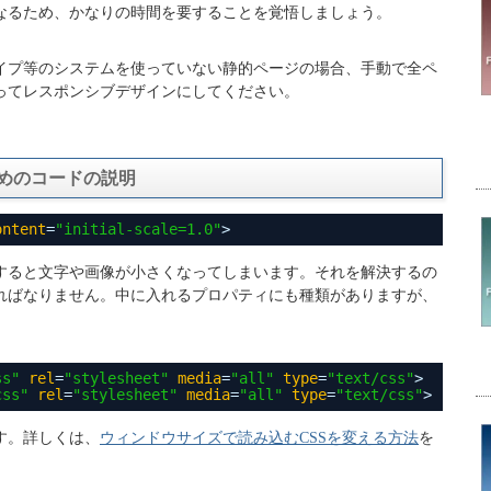
なるため、かなりの時間を要することを覚悟しましょう。
イプ等のシステムを使っていない静的ページの場合、手動で全ペ
ってレスポンシブデザインにしてください。
めのコードの説明
ontent
=
"initial-scale=1.0"
>
すると文字や画像が小さくなってしまいます。それを解決するの
ればなりません。中に入れるプロパティにも種類がありますが、
ss"
rel
=
"stylesheet"
media
=
"all"
type
=
"text/css"
>
css"
rel
=
"stylesheet"
media
=
"all"
type
=
"text/css"
>
す。詳しくは、
ウィンドウサイズで読み込むCSSを変える方法
を